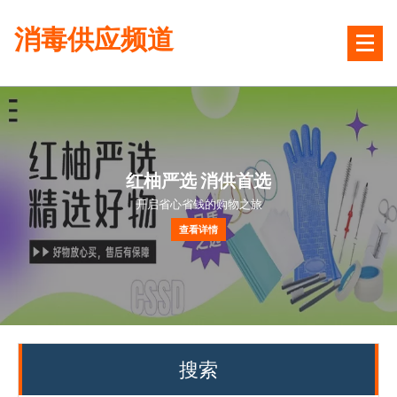
跳
消毒供应频道
转
到
内
容
红柚严选 消供首选
开启省心省钱的购物之旅
查看详情
搜索