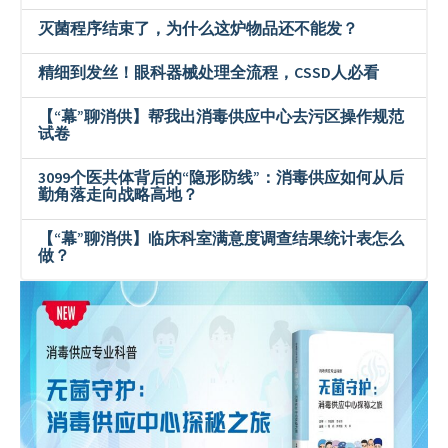
灭菌程序结束了，为什么这炉物品还不能发？
精细到发丝！眼科器械处理全流程，CSSD人必看
【“幕”聊消供】帮我出消毒供应中心去污区操作规范
试卷
3099个医共体背后的“隐形防线”：消毒供应如何从后
勤角落走向战略高地？
【“幕”聊消供】临床科室满意度调查结果统计表怎么
做？