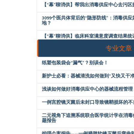
【“幕”聊消供】帮我出消毒供应中心去污区
3099个医共体背后的“隐形防线”：消毒供
地？
【“幕”聊消供】临床科室满意度调查结果统
专业文章
纸塑包装袋会“漏气”？别误会！
新护士必看：器械清洗如何做到“又快又干净
浅谈如何做好消毒供应中心的器械流程管理
一例宫腔镜灭菌后未封口导致镜鞘损坏的不
二元视角下追溯系统联合医学统计学在消毒
题报告
护理个案报告——一例膀胱软镜灭菌后弯曲