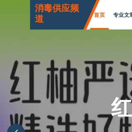
跳
消毒供应频
转
首页
专业文
道
到
内
容
红