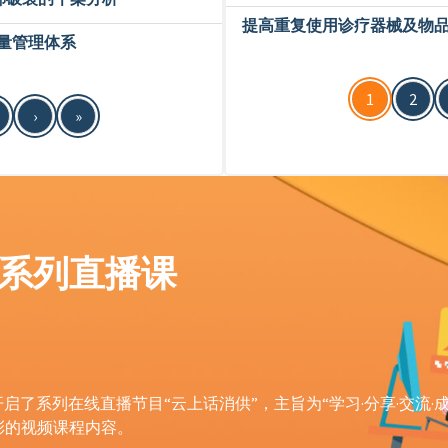
提高重复使用诊疗器械及物
量管理体系
1
2
›
»
 系列直播课
”开启了系列在线直播节目“云上话消供”，主旨为“学习·分享·交流·
彩的视频课程内容。