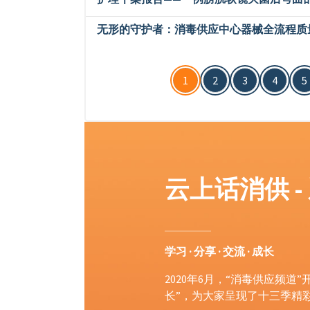
无形的守护者：消毒供应中心器械全流程质
1
2
3
4
5
云上话消供 -
学习 · 分享 · 交流 · 成长
2020年6月，“消毒供应频道
长”，为大家呈现了十三季精