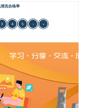
品清洗合格率
3
4
5
›
»
成