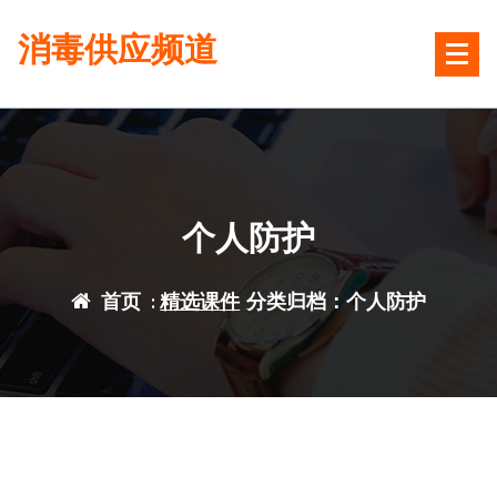
跳
消毒供应频道
转
到
内
容
个人防护
首页
:
精选课件
分类归档：个人防护