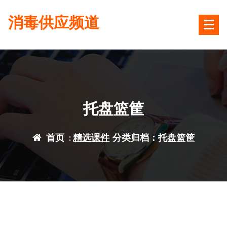
跳
消毒供应频道
转
到
内
容
托盘篮筐
首页
:
精选课件
分类归档：托盘篮筐