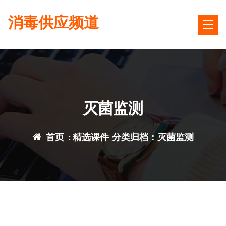
跳
消毒供应频道
转
到
内
容
灭菌监测
首页
:
精选课件
分类归档：灭菌监测