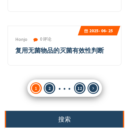
2025-
06- 25
0 评论
Honjo
复用无菌物品的灭菌有效性判断
…
文
1
2
12
章
分
页
搜索