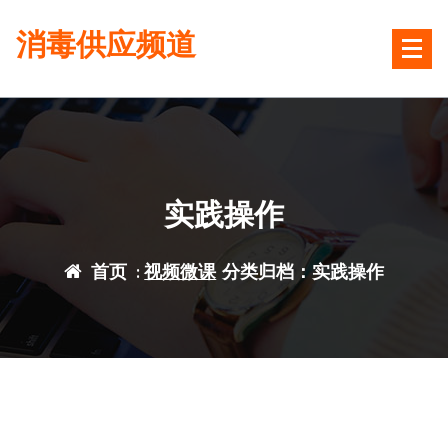
跳
消毒供应频道
转
到
内
容
实践操作
首页
:
视频微课
分类归档：实践操作