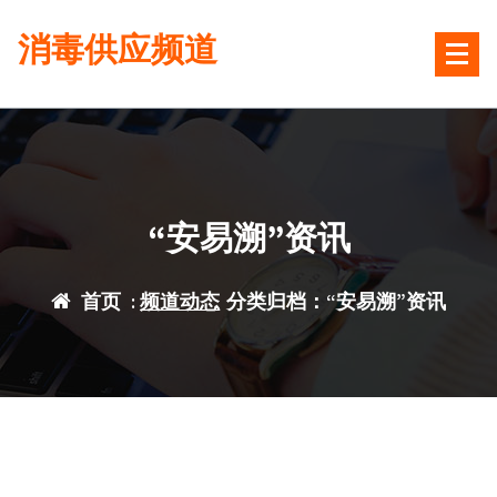
跳
消毒供应频道
转
到
内
容
“安易溯”资讯
首页
:
频道动态
分类归档：“安易溯”资讯