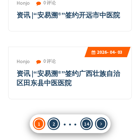
0 评论
Honjo
资讯 |“安易溯®”签约开远市中医院
2026-
04- 03
0 评论
Honjo
资讯 |“安易溯®”签约广西壮族自治
区田东县中医医院
…
文
1
2
14
章