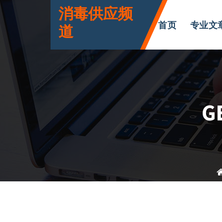
跳
消毒供应频
转
首页
专业文
道
到
内
容
G