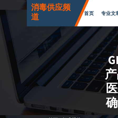
跳
消毒供应频
转
首页
专业文
道
到
内
容
G
产
医
确