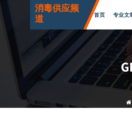
跳
消毒供应频
转
首页
专业文
道
到
内
容
G