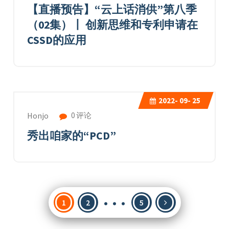
【直播预告】“云上话消供”第八季
（02集）丨 创新思维和专利申请在
CSSD的应用
2022-
09- 25
0 评论
Honjo
秀出咱家的“PCD”
…
文
1
2
5
章