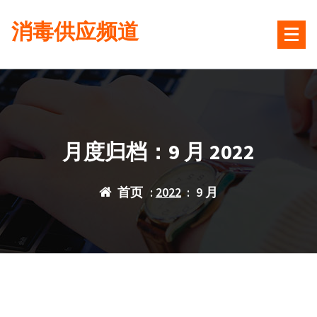
跳
消毒供应频道
转
到
内
容
月度归档：9 月 2022
首页
:
2022
:
9 月