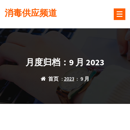
跳
消毒供应频道
转
到
内
容
月度归档：9 月 2023
首页
:
2023
:
9 月