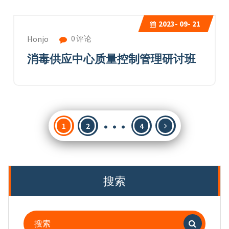
2023-
09- 21
0 评论
Honjo
消毒供应中心质量控制管理研讨班
…
文
1
2
4
章
分
页
搜索
搜
索：