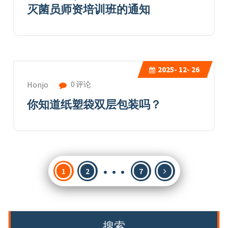
灭菌员师资培训班的通知
2025-
12- 26
0 评论
Honjo
你知道纸塑袋双层包装吗？
…
文
1
2
7
章
分
页
搜索