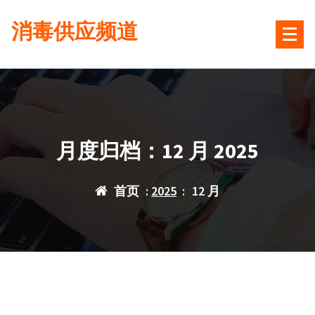
跳
消毒供应频道
转
到
内
容
月度归档：12 月 2025
首页
:
2025
:
12 月