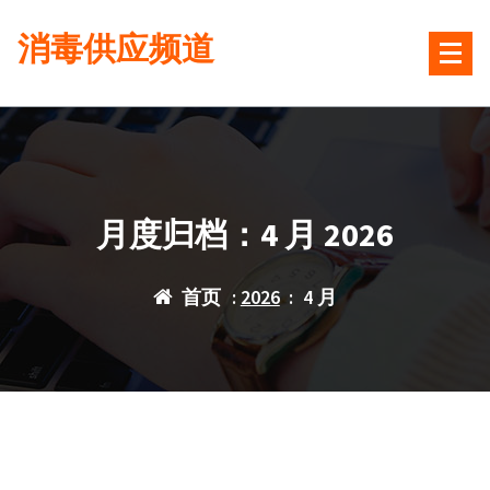
跳
消毒供应频道
转
到
内
容
月度归档：4 月 2026
首页
:
2026
:
4 月