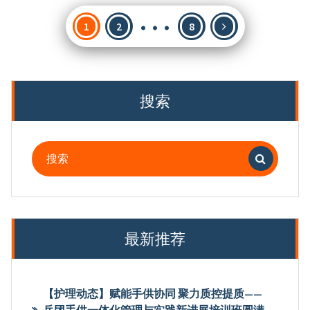
…
文
1
2
8
章
分
页
搜索
搜
索：
最新推荐
【护理动态】赋能手供协同 聚力质控提质——