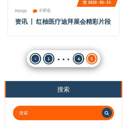
2023-
01- 31
0 评论
Honjo
资讯 丨 红柚医疗迪拜展会精彩片段
…
文
1
4
5
章
分
页
搜索
搜
索：